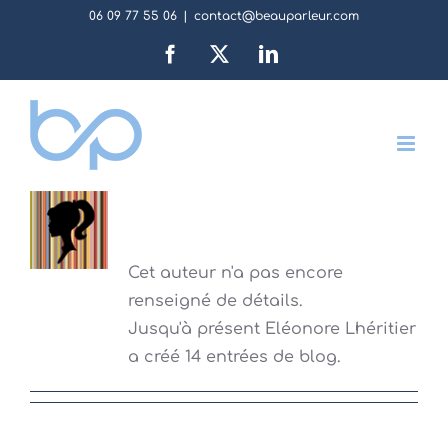
Passer
06 09 77 55 06
|
contact@beauparleur.com
au
Facebook
X
LinkedIn
contenu
À propos de
Eléonore
Lhéritier
Cet auteur n'a pas encore
renseigné de détails.
Jusqu'à présent Eléonore Lhéritier
a créé 14 entrées de blog.