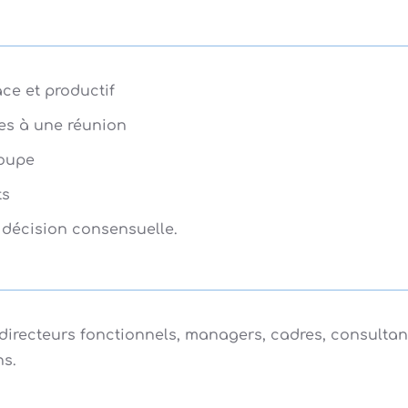
ce et productif
res à une réunion
roupe
ts
e décision consensuelle.
 directeurs fonctionnels, managers, cadres, consulta
ns.