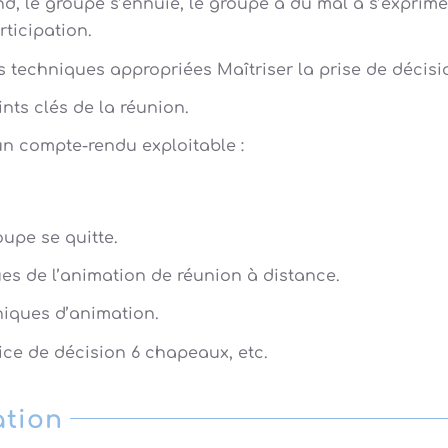
nd, le groupe s’ennuie, le groupe a du mal à s’exprime
rticipation.
des techniques appropriées Maîtriser la prise de décisi
ints clés de la réunion.
 un compte-rendu exploitable :
oupe se quitte.
ues de l’animation de réunion à distance.
niques d’animation.
ce de décision 6 chapeaux, etc.
ation