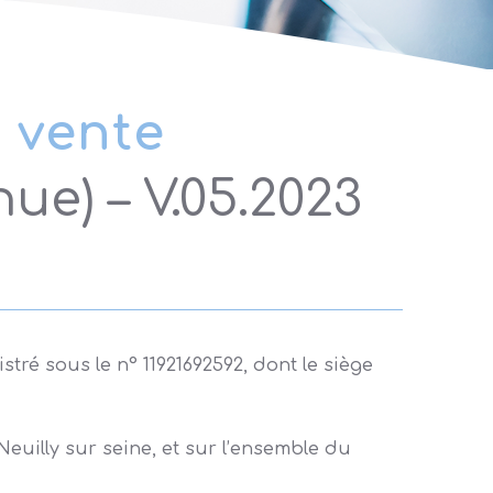
 vente
ue) – V.05.2023
ré sous le n° 11921692592, dont le siège
euilly sur seine, et sur l’ensemble du