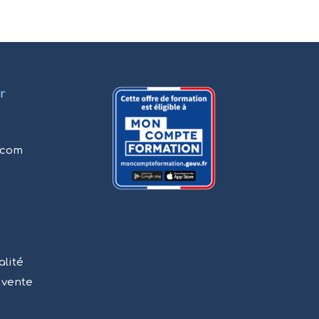
r
.com
alité
 vente