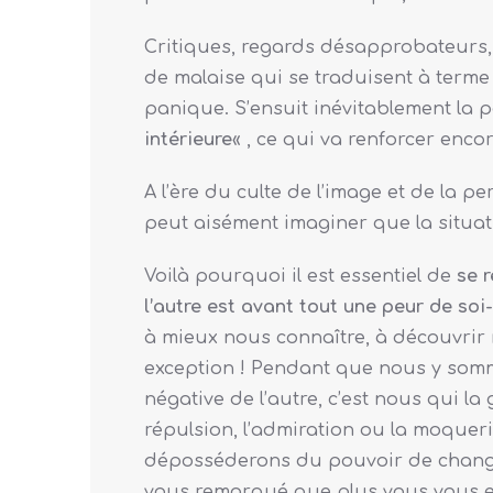
Critiques, regards désapprobateurs, 
de malaise qui se traduisent à terme 
panique. S’ensuit inévitablement la p
intérieure
« , ce qui va renforcer enco
A l’ère du culte de l’image et de la 
peut aisément imaginer que la situati
Voilà pourquoi il est essentiel de
se 
l’autre est avant tout une peur de so
à mieux nous connaître, à découvrir 
exception ! Pendant que nous y somm
négative de l’autre, c’est nous qui la
répulsion, l’admiration ou la moquer
déposséderons du pouvoir de changer 
vous remarqué que plus vous vous effo