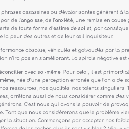
phrases assassines ou dévalorisantes génèrent à la 
par de l’
angoisse
, de l’
anxiété
, une remise en cause g
erte de toute forme d’
estime de soi
et, par conséque
re la peur des autres et de leur œil inquisiteur.
performance absolue, véhiculés et galvaudés par la pr
on n’ira pas en s’améliorant. La spirale négative est
réconcilier avec soi-même
. Pour cela , il est primor
i-même
, née d’une perception erronée que l’on a de
nos ressources, nos qualités, nos talents singuliers
es, arrêtons aussi de nous considérer comme des vic
 générons. C’est nous qui avons le pouvoir de provoqu
ie. Tant que nous considérerons que le problème vie
la situation. Commençons par accepter nos faiblesse
rcez de les cacher, plus ils sont visibles ? Mieux v