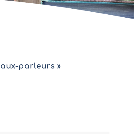
eaux-parleurs »
o