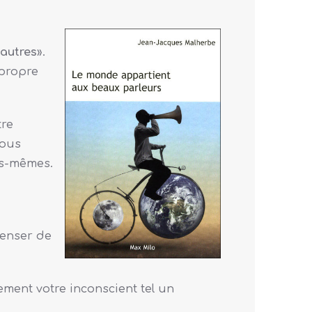
 autres
».
 propre
tre
nous
us-mêmes.
penser de
ement votre inconscient tel un