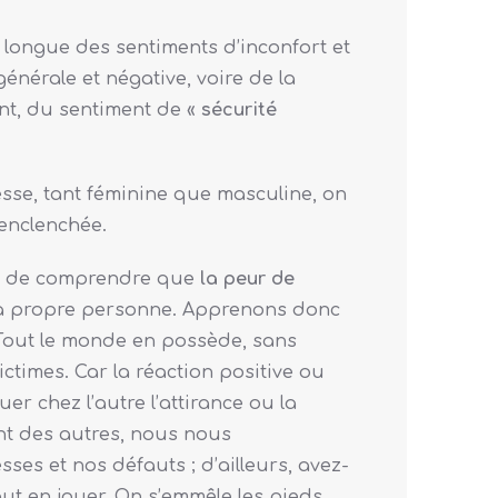
longue des sentiments d’inconfort et
énérale et négative, voire de la
nt, du sentiment de «
sécurité
esse, tant féminine que masculine, on
 enclenchée.
dial de comprendre que
la peur de
 sa propre personne. Apprenons donc
. Tout le monde en possède, sans
times. Car la réaction positive ou
er chez l’autre l’attirance ou la
nt des autres, nous nous
s et nos défauts ; d’ailleurs, avez-
aut en jouer. On s’emmêle les pieds